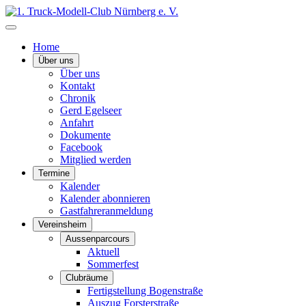
Home
Über uns
Über uns
Kontakt
Chronik
Gerd Egelseer
Anfahrt
Dokumente
Facebook
Mitglied werden
Termine
Kalender
Kalender abonnieren
Gastfahreranmeldung
Vereinsheim
Aussenparcours
Aktuell
Sommerfest
Clubräume
Fertigstellung Bogenstraße
Auszug Forsterstraße