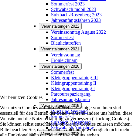
Sommerfest 2023
Schwabach mobil 2023
Sulzbach-Rosenberg 2023
Jahresanfangsfahren 2023
Veranstaltungen 2022
Vereinssonntag August 2022
Sommerfest
Blaulichttreffen
Veranstaltungen 2021
Vereinssonntag
Fronleichnam
Veranstaltungen 2020
Sommerfest
Kleingruppentraining III
Kleingruppentraining II
Kleingruppentraining I
Parcoursspaziergang
Wir benutzen Cookies
Jahresanfangsfahren
Veranstaltungen 2019
Wir nutzen Cookies auf unserer Website. Einige von ihnen sind
Wüst und Weigand
essenziell für den Betrieb der Seite, während andere uns helfen, diese
Sommerfest
Website und die Nutzererfahrung zu verbessern (Tracking Cookies).
Sulzbach-Rosenberg
Sie können selbst entscheiden, ob Sie die Cookies zulassen möchten.
Schwabach Autoshow
Bitte beachten Sie, dass bei einer Ablehnung womöglich nicht mehr
Veranstaltungen 2018
alle Funktionalitäten der Seite zur Verfügung stehen.