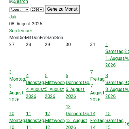
Gehe zu Monat
Juli
08. August 2026
September
Mon
Die
Mit
Don
Fre
Sam
Son
27
28
29
30
31
1
Samstag,
2
1. August
A
2026
3
7
4
5
6
8
Montag,
Freitag,
Dienstag,
Mittwoch,
Donnerstag,
Samstag,
9
3.
7.
4. August
5. August
6. August
8. August
A
August
August
2026
2026
2026
2026
2026
2026
13
10
11
12
Donnerstag,
14
15
Montag,
Dienstag,
Mittwoch,
13. August
Freitag,
Samstag,
1
10.
11.
12.
2026
14.
15.