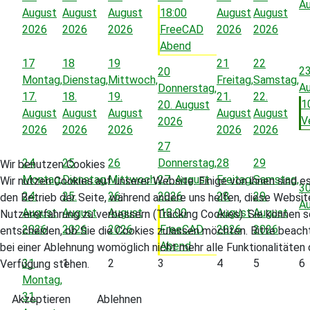
A
August
August
August
18:00
August
August
2026
2026
2026
FreeCAD
2026
2026
Abend
17
18
19
21
22
2
20
Montag,
Dienstag,
Mittwoch,
Freitag,
Samstag,
A
Donnerstag,
17.
18.
19.
21.
22.
1
20. August
August
August
August
August
August
V
2026
2026
2026
2026
2026
2026
27
24
25
26
Donnerstag,
28
29
Wir benutzen Cookies
Montag,
Dienstag,
Mittwoch,
27. August
Freitag,
Samstag,
Wir nutzen Cookies auf unserer Website. Einige von ihnen sind es
3
24.
25.
26.
2026
28.
29.
den Betrieb der Seite, während andere uns helfen, diese Websit
A
August
August
August
18:00
August
August
Nutzererfahrung zu verbessern (Tracking Cookies). Sie können s
2026
2026
2026
FreeCAD
2026
2026
entscheiden, ob Sie die Cookies zulassen möchten. Bitte beach
Abend
bei einer Ablehnung womöglich nicht mehr alle Funktionalitäten 
31
1
2
3
4
5
6
Verfügung stehen.
Montag,
31.
Akzeptieren
Ablehnen