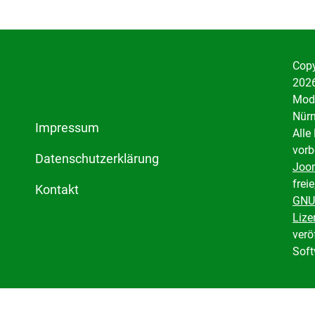
Copy
2026
Mode
Nürn
Impressum
Alle
vorb
Datenschutzerklärung
Joo
freie
Kontakt
GNU
Lize
verö
Soft