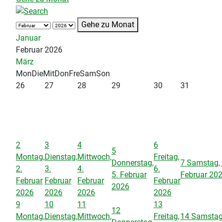
Gehe zu Monat
Januar
Februar 2026
März
Mon
Die
Mit
Don
Fre
Sam
Son
26
27
28
29
30
31
2
3
4
6
5
Montag,
Dienstag,
Mittwoch,
Freitag,
Donnerstag,
7
Samstag, 
2.
3.
4.
6.
5. Februar
Februar 20
Februar
Februar
Februar
Februar
2026
2026
2026
2026
2026
9
10
11
13
12
Montag,
Dienstag,
Mittwoch,
Freitag,
14
Samstag