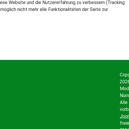
 diese Website und die Nutzererfahrung zu verbessern (Tracking
öglich nicht mehr alle Funktionalitäten der Seite zur
Copy
2026
Mode
Nürn
Alle
vorb
Joo
frei