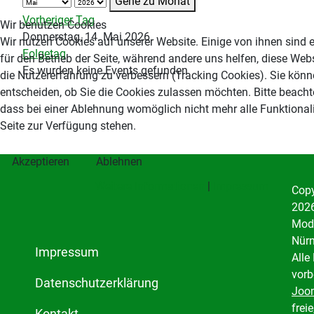
Gehe zu Monat
Vorheriger Tag
Wir benutzen Cookies
Donnerstag, 14. Mai 2026
Wir nutzen Cookies auf unserer Website. Einige von ihnen sind e
Folgetag
für den Betrieb der Seite, während andere uns helfen, diese Web
Es wurden keine Events gefunden
die Nutzererfahrung zu verbessern (Tracking Cookies). Sie könn
entscheiden, ob Sie die Cookies zulassen möchten. Bitte beacht
dass bei einer Ablehnung womöglich nicht mehr alle Funktionali
Seite zur Verfügung stehen.
Akzeptieren
Ablehnen
Weitere Informationen
|
Impressum
Copy
2026
Mode
Nürn
Impressum
Alle
vorb
Datenschutzerklärung
Joo
freie
Kontakt