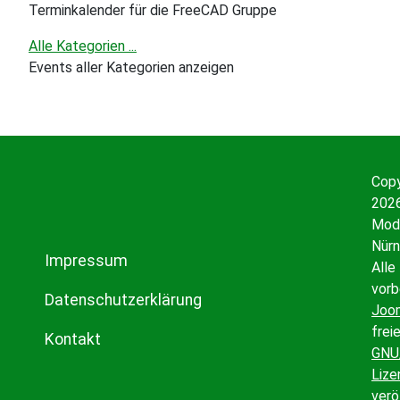
Terminkalender für die FreeCAD Gruppe
Alle Kategorien ...
Events aller Kategorien anzeigen
Copy
2026
Mode
Nürn
Impressum
Alle
vorb
Datenschutzerklärung
Joo
frei
Kontakt
GNU
Lize
verö