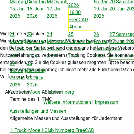
Montag,
Dienstag,
Mittwoch,
Freitag,
20
Samstag
2026
15. Juni
16. Juni
17. Juni
19. Juni
20. Juni 20
18:00
2026
2026
2026
2026
FreeCAD
Abend
Wir benutzen Cookies
22
23
24
25
26
27
Samstag
Wir nutzen Cookies auf unserer Website. Einige von ihnen sind es
Montag,
Dienstag,
Mittwoch,
Donnerstag,
Freitag,
27. Juni 20
den Betrieb der Seite, während andere uns helfen, diese Websit
22. Juni
23. Juni
24. Juni
25. Juni
26. Juni
10:00
Nutzererfahrung zu verbessern (Tracking Cookies). Sie können s
2026
2026
2026
2026
2026
Vereinsson
entscheiden, ob Sie die Cookies zulassen möchten. Bitte beach
29
30
1
2
3
4
bei einer Ablehnung womöglich nicht mehr alle Funktionalitäten 
Montag,
Dienstag,
Verfügung stehen.
29. Juni
30. Juni
2026
2026
Akzeptieren
Ablehnen
1. Truck-Modell-Club Nürnberg
Termine des 1. TMC
Weitere Informationen
|
Impressum
Ausstellungen und Messen
Allgemeine Messen und Ausstellungen für Jedermann.
1. Truck-Modell-Club Nürnberg FreeCAD