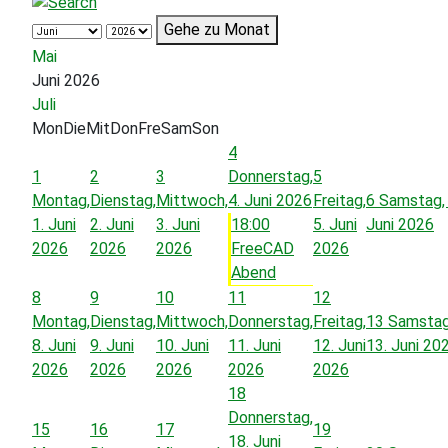
Gehe zu Monat
Mai
Juni 2026
Juli
Mon
Die
Mit
Don
Fre
Sam
Son
4
1
2
3
Donnerstag,
5
Montag,
Dienstag,
Mittwoch,
4. Juni 2026
Freitag,
6
Samstag, 
1. Juni
2. Juni
3. Juni
18:00
5. Juni
Juni 2026
2026
2026
2026
FreeCAD
2026
Abend
8
9
10
11
12
Montag,
Dienstag,
Mittwoch,
Donnerstag,
Freitag,
13
Samstag
8. Juni
9. Juni
10. Juni
11. Juni
12. Juni
13. Juni 20
2026
2026
2026
2026
2026
18
Donnerstag,
15
16
17
19
18. Juni