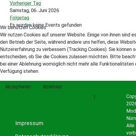
Vorheriger Tag
Samstag, 06. Juni 2026
Folgetag
Es wurden keine Events gefunden
Wir benutzen Cookies
Wir nutzen Cookies auf unserer Website. Einige von ihnen sind es
den Betrieb der Seite, während andere uns helfen, diese Websit
Nutzererfahrung zu verbessern (Tracking Cookies). Sie können s
entscheiden, ob Sie die Cookies zulassen möchten. Bitte beach
bei einer Ablehnung womöglich nicht mehr alle Funktionalitäten 
Verfügung stehen.
Akzeptieren
Ablehnen
Copy
Weitere Informationen
|
Impressum
2026
Mode
Nürn
Impressum
Alle
vorb