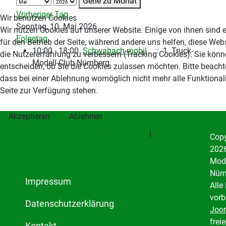
Gehe zu Monat
Vorheriger Tag
Wir benutzen Cookies
Sonntag, 10. Mai 2026
Wir nutzen Cookies auf unserer Website. Einige von ihnen sind e
Folgetag
für den Betrieb der Seite, während andere uns helfen, diese Web
10:00 - 18:00
Schwabach mobil
:: 1. Truck-
die Nutzererfahrung zu verbessern (Tracking Cookies). Sie könn
Modell-Club Nürnberg
entscheiden, ob Sie die Cookies zulassen möchten. Bitte beacht
dass bei einer Ablehnung womöglich nicht mehr alle Funktionali
Seite zur Verfügung stehen.
Akzeptieren
Ablehnen
Weitere Informationen
|
Impressum
Copy
2026
Mode
Nürn
Impressum
Alle
vorb
Datenschutzerklärung
Joo
freie
Kontakt