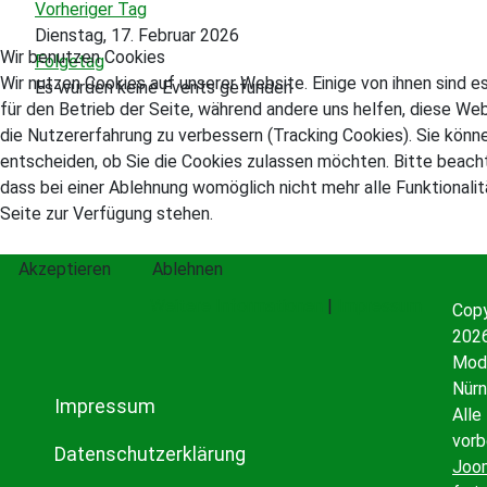
Vorheriger Tag
Dienstag, 17. Februar 2026
Wir benutzen Cookies
Folgetag
Wir nutzen Cookies auf unserer Website. Einige von ihnen sind es
Es wurden keine Events gefunden
für den Betrieb der Seite, während andere uns helfen, diese We
die Nutzererfahrung zu verbessern (Tracking Cookies). Sie könn
entscheiden, ob Sie die Cookies zulassen möchten. Bitte beacht
dass bei einer Ablehnung womöglich nicht mehr alle Funktionali
Seite zur Verfügung stehen.
Akzeptieren
Ablehnen
Weitere Informationen
|
Impressum
Copy
2026
Mode
Nürn
Impressum
Alle
vorb
Datenschutzerklärung
Joo