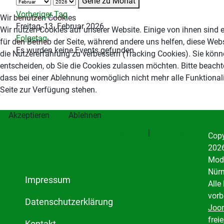
Gehe zu Monat
Vorheriger Tag
Wir benutzen Cookies
Freitag, 13. Februar 2026
Wir nutzen Cookies auf unserer Website. Einige von ihnen sind e
Folgetag
für den Betrieb der Seite, während andere uns helfen, diese Web
Es wurden keine Events gefunden
die Nutzererfahrung zu verbessern (Tracking Cookies). Sie könn
entscheiden, ob Sie die Cookies zulassen möchten. Bitte beacht
dass bei einer Ablehnung womöglich nicht mehr alle Funktionali
Seite zur Verfügung stehen.
Akzeptieren
Ablehnen
Weitere Informationen
|
Impressum
Copy
2026
Mode
Nürn
Impressum
Alle
vorb
Datenschutzerklärung
Joo
freie
Kontakt