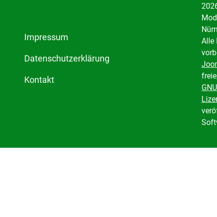
2026
Mode
Nürn
Impressum
Alle
vorb
Datenschutzerklärung
Joo
freie
Kontakt
GNU
Lize
verö
Soft