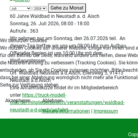
Gehe zu Monat
60 Jahre Waldbad in Neustadt a. d. Aisch
Sonntag, 26. Juli 2026, 08:00 - 18:00
Aufrufe
: 363
Wir nehmen nur am Sonntag, den 26.07.2026 teil. An
Wir benutzen Cookies
diesem Tag treffen wir uns um 08:00 Uhr zum Aufbau.
Wir nutzen Cookies auf unserer Website. Einige von ihnen sind e
Offizieller Beginn ist um 10:00 Uhr mit dem
für den Betrieb der Seite, während andere uns helfen, diese Web
Weißwurstessen.
die Nutzererfahrung zu verbessern (Tracking Cookies). Sie könn
entscheiden, ob Sie die Cookies zulassen möchten. Bitte beacht
Ort
Waldbad Neustadt a.d.Aisch, Eilersweg 5, 91413
dass bei einer Ablehnung womöglich nicht mehr alle Funktionali
Neustadt a.d.Aisch
Seite zur Verfügung stehen.
Eine Anfahrtsskizze findet ihr im Mitgliederbereich
unter
https://truck-modell-
Akzeptieren
Ablehnen
club.de/mitgliederbereich/veranstaltungen/waldbad-
neustadt-a-d-aisch/anfahrt
Weitere Informationen
|
Impressum
Copy