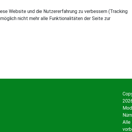
 diese Website und die Nutzererfahrung zu verbessern (Tracking
öglich nicht mehr alle Funktionalitäten der Seite zur
Copy
2026
Mode
Nürn
Alle
vorb