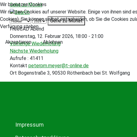
Wir benutzen Cookies
Gehe zu Monat
Wir nutzen Cookies auf unserer Website. Einige von ihnen sind e
Cookies). Sie können selbst entscheiden, ob Sie die Cookies zul
Gehe zu Monat
Verfügung stehen.
FreeCAD Abend
Donnerstag, 12. Februar 2026, 18:00 - 21:00
Akzeptieren
Ablehnen
Vorherige Wiederholung
Nächste Wiederholung
Aufrufe
: 41411
Kontakt
peterpm.meyer@t-online.de
Ort
Bogenstraße 3, 90530 Röthenbach bei St. Wolfgang
Impressum