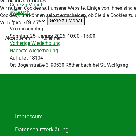
Wir benutzen Cookies
Gehe zu Monat
Wir nutzen Cookies auf unserer Website. Einige von ihnen sind e
Cookies). Sie können selbst entscheiden, ob Sie die Cookies zul
Gehe zu Monat
Verfügung stehen.
Vereinssonntag
Sonntag, 25. Januar 2026, 10:00 - 15:00
Akzeptieren
Ablehnen
Vorherige Wiederholung
Nächste Wiederholung
Aufrufe
: 18134
Ort
Bogenstraße 3, 90530 Röthenbach bei St. Wolfgang
Impressum
Datenschutzerklärung