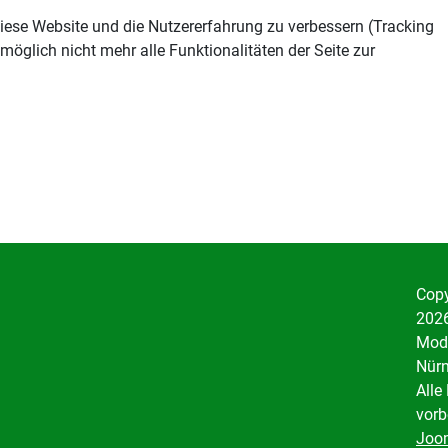
 diese Website und die Nutzererfahrung zu verbessern (Tracking
öglich nicht mehr alle Funktionalitäten der Seite zur
Copy
2026
Mode
Nürn
Alle
vorb
Joo