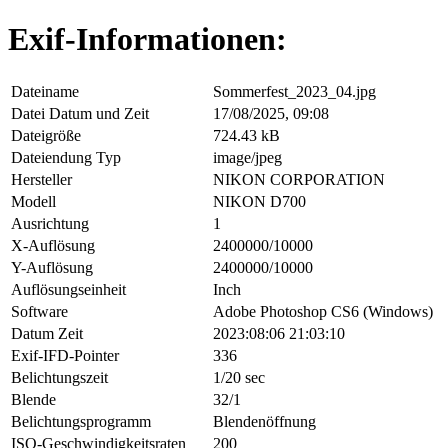
Exif-Informationen:
Dateiname
Sommerfest_2023_04.jpg
Datei Datum und Zeit
17/08/2025, 09:08
Dateigröße
724.43 kB
Dateiendung Typ
image/jpeg
Hersteller
NIKON CORPORATION
Modell
NIKON D700
Ausrichtung
1
X-Auflösung
2400000/10000
Y-Auflösung
2400000/10000
Auflösungseinheit
Inch
Software
Adobe Photoshop CS6 (Windows)
Datum Zeit
2023:08:06 21:03:10
Exif-IFD-Pointer
336
Belichtungszeit
1/20 sec
Blende
32/1
Belichtungsprogramm
Blendenöffnung
ISO-Geschwindigkeitsraten
200