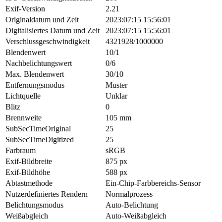
Exif-Version
2.21
Originaldatum und Zeit
2023:07:15 15:56:01
Digitalisiertes Datum und Zeit
2023:07:15 15:56:01
Verschlussgeschwindigkeit
4321928/1000000
Blendenwert
10/1
Nachbelichtungswert
0/6
Max. Blendenwert
30/10
Entfernungsmodus
Muster
Lichtquelle
Unklar
Blitz
0
Brennweite
105 mm
SubSecTimeOriginal
25
SubSecTimeDigitized
25
Farbraum
sRGB
Exif-Bildbreite
875 px
Exif-Bildhöhe
588 px
Abtastmethode
Ein-Chip-Farbbereichs-Sensor
Nutzerdefiniertes Rendern
Normalprozess
Belichtungsmodus
Auto-Belichtung
Weißabgleich
Auto-Weißabgleich